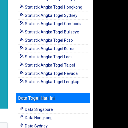
Statistik Angka Togel Hongkong
Statistik Angka Togel Sydney
Statistik Angka Togel Cambodia
Statistik Angka Togel Bullseye
Statistik Angka Togel Pcso
Statistik Angka Togel Korea
Statistik Angka Togel Laos
Statistik Angka Togel Taipei
Statistik Angka Togel Nevada
Statistik Angka Togel Lengkap
Data Togel Hari Ini
Data Singapore
Data Hongkong
Data Sydney