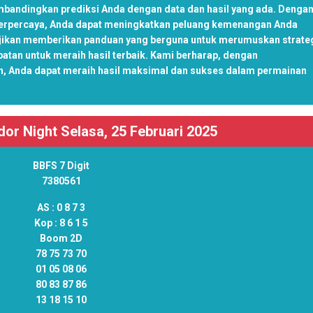
andingkan prediksi Anda dengan data dan hasil yang ada. Denga
terpercaya, Anda dapat meningkatkan peluang kemenangan Anda
sajikan memberikan panduan yang berguna untuk merumuskan strate
atan untuk meraih hasil terbaik. Kami berharap, dengan
, Anda dapat meraih hasil maksimal dan sukses dalam permainan
dor Night Selasa, 25 Februari 2025
BBFS 7 Digit
7380561
AS :
0 8 7 3
Kop :
8 6 1 5
Boom 2D
78 75 73 70
01 05 08 06
80 83 87 86
13 18 15 10