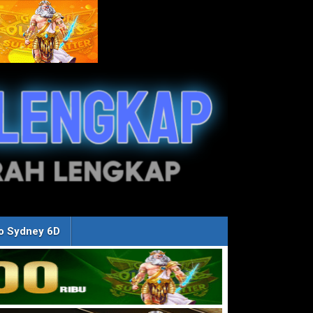
to Sydney 6D