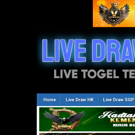
Home
Live Draw HK
Live Draw SGP