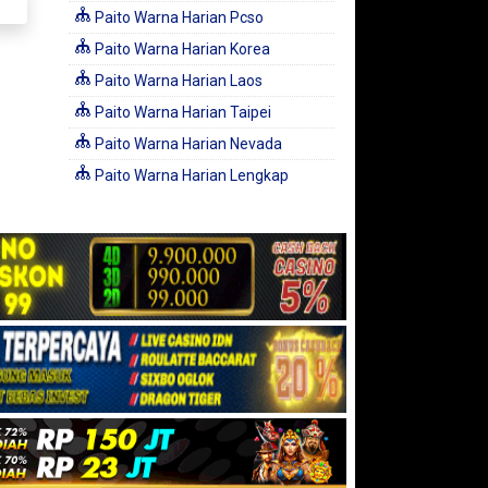
Paito Warna Harian Pcso
Paito Warna Harian Korea
Paito Warna Harian Laos
Paito Warna Harian Taipei
Paito Warna Harian Nevada
Paito Warna Harian Lengkap