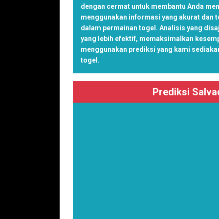
dengan cermat untuk membantu Anda memb
menggunakan informasi yang akurat dan 
dalam permainan togel. Analisis yang di
yang lebih efektif, memaksimalkan kesemp
menggunakan prediksi yang kami sediakan
togel.
Prediksi Salva