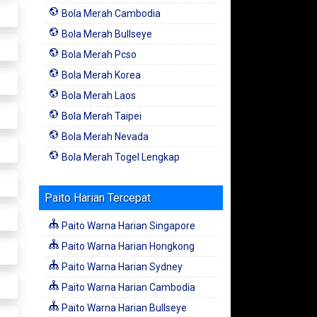
Bola Merah Cambodia
Bola Merah Bullseye
Bola Merah Pcso
Bola Merah Korea
Bola Merah Laos
Bola Merah Taipei
Bola Merah Nevada
Bola Merah Togel Lengkap
Paito Harian Tercepat
Paito Warna Harian Singapore
Paito Warna Harian Hongkong
Paito Warna Harian Sydney
Paito Warna Harian Cambodia
Paito Warna Harian Bullseye