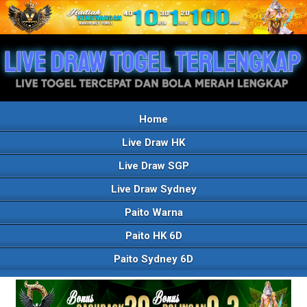
Home
Live Draw HK
Live Draw SGP
Live Draw Sydney
Paito Warna
Paito HK 6D
Paito Sydney 6D