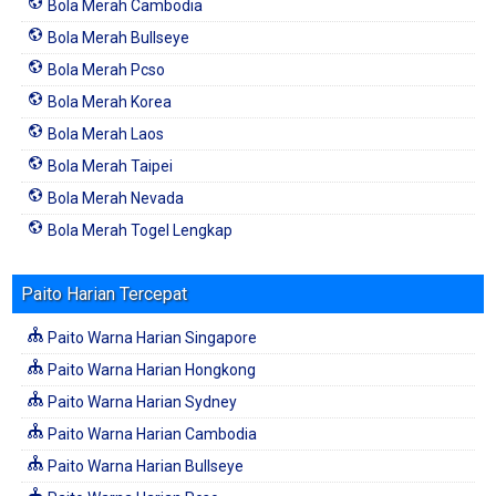
Bola Merah Cambodia
Bola Merah Bullseye
Bola Merah Pcso
Bola Merah Korea
Bola Merah Laos
Bola Merah Taipei
Bola Merah Nevada
Bola Merah Togel Lengkap
Paito Harian Tercepat
Paito Warna Harian Singapore
Paito Warna Harian Hongkong
Paito Warna Harian Sydney
Paito Warna Harian Cambodia
Paito Warna Harian Bullseye