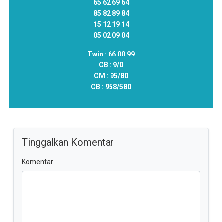
65 62 69 64
85 82 89 84
15 12 19 14
05 02 09 04
Twin :
66 00 99
CB :
9/0
CM :
95/80
CB :
958/580
Tinggalkan Komentar
Komentar