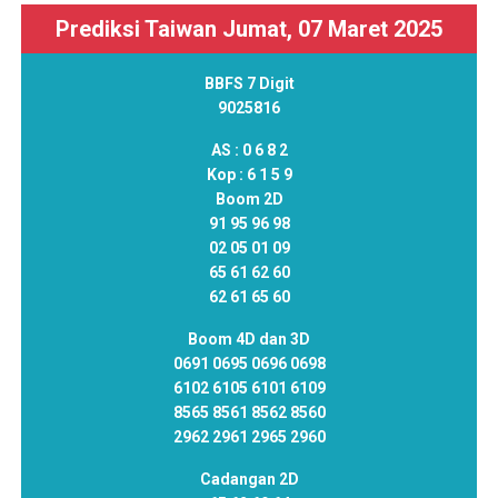
Prediksi Taiwan Jumat, 07 Maret 2025
BBFS 7 Digit
9025816
AS :
0 6 8 2
Kop :
6 1 5 9
Boom 2D
91 95 96 98
02 05 01 09
65 61 62 60
62 61 65 60
Boom 4D dan 3D
0691 0695 0696 0698
6102 6105 6101 6109
8565 8561 8562 8560
2962 2961 2965 2960
Cadangan 2D