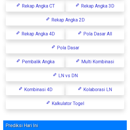
Rekap Angka CT
Rekap Angka 3D
Rekap Angka 2D
Rekap Angka 4D
Pola Dasar All
Pola Dasar
Pembalik Angka
Multi Kombinasi
LN vs DN
Kombinasi 4D
Kolaborasi LN
Kalkulator Togel
Prediksi Hari Ini