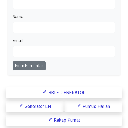
Nama
Email
Kirim Komentar
BBFS GENERATOR
Generator LN
Rumus Harian
Rekap Kumat