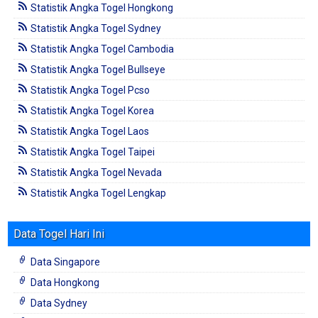
Statistik Angka Togel Hongkong
Statistik Angka Togel Sydney
Statistik Angka Togel Cambodia
Statistik Angka Togel Bullseye
Statistik Angka Togel Pcso
Statistik Angka Togel Korea
Statistik Angka Togel Laos
Statistik Angka Togel Taipei
Statistik Angka Togel Nevada
Statistik Angka Togel Lengkap
Data Togel Hari Ini
Data Singapore
Data Hongkong
Data Sydney