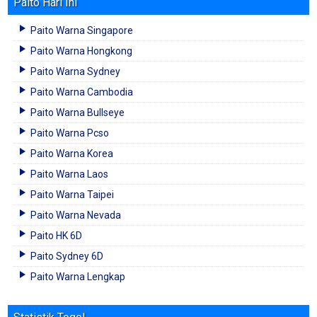
Paito Hari Ini
Paito Warna Singapore
Paito Warna Hongkong
Paito Warna Sydney
Paito Warna Cambodia
Paito Warna Bullseye
Paito Warna Pcso
Paito Warna Korea
Paito Warna Laos
Paito Warna Taipei
Paito Warna Nevada
Paito HK 6D
Paito Sydney 6D
Paito Warna Lengkap