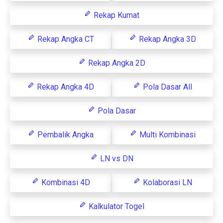
Rekap Kumat
Rekap Angka CT
Rekap Angka 3D
Rekap Angka 2D
Rekap Angka 4D
Pola Dasar All
Pola Dasar
Pembalik Angka
Multi Kombinasi
LN vs DN
Kombinasi 4D
Kolaborasi LN
Kalkulator Togel