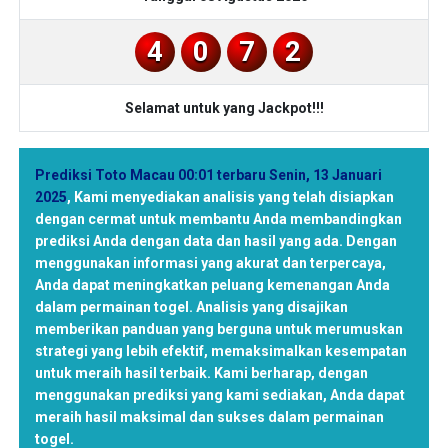
4
0
7
2
Selamat untuk yang Jackpot!!!
Prediksi Toto Macau 00:01 terbaru Senin, 13 Januari
2025
,
Kami menyediakan analisis yang telah disiapkan
dengan cermat untuk membantu Anda membandingkan
prediksi Anda dengan data dan hasil yang ada. Dengan
menggunakan informasi yang akurat dan terpercaya,
Anda dapat meningkatkan peluang kemenangan Anda
dalam permainan togel. Analisis yang disajikan
memberikan panduan yang berguna untuk merumuskan
strategi yang lebih efektif, memaksimalkan kesempatan
untuk meraih hasil terbaik. Kami berharap, dengan
menggunakan prediksi yang kami sediakan, Anda dapat
meraih hasil maksimal dan sukses dalam permainan
togel.