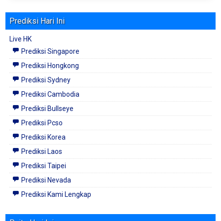
Prediksi Hari Ini
Live HK
Prediksi Singapore
Prediksi Hongkong
Prediksi Sydney
Prediksi Cambodia
Prediksi Bullseye
Prediksi Pcso
Prediksi Korea
Prediksi Laos
Prediksi Taipei
Prediksi Nevada
Prediksi Kami Lengkap