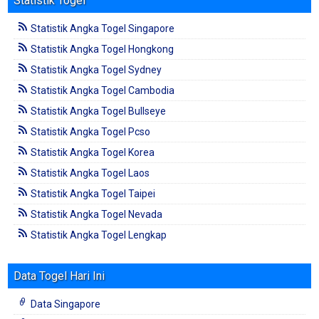
Statistik Togel
Statistik Angka Togel Singapore
Statistik Angka Togel Hongkong
Statistik Angka Togel Sydney
Statistik Angka Togel Cambodia
Statistik Angka Togel Bullseye
Statistik Angka Togel Pcso
Statistik Angka Togel Korea
Statistik Angka Togel Laos
Statistik Angka Togel Taipei
Statistik Angka Togel Nevada
Statistik Angka Togel Lengkap
Data Togel Hari Ini
Data Singapore