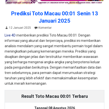
Prediksi Toto Macau 00:01 Senin 13
Januari 2025
12 Januari 2025
Komentar
Live 4D
memberikan prediksi Toto Macau 00:01 Dengan
informasi yang akurat dan terpercaya, prediksi ini memberikan
analisis mendalam yang sangat membantu pemain togel dalam
meningkatkan peluang kemenangan mereka. Prediksi yang
disajikan dengan jelas dan terstruktur memberikan wawasan
yang berharga mengenai angka-angka yang berpotensi keluar
pada pengundian berikutnya. Dengan memanfaatkan data dan
tren sebelumnya, para pemain dapat merumuskan strategi
taruhan yang lebih efektif dan memaksimalkan kesempatan
untuk meraih kemenangan.
Result Toto Macau 00:01 Terbaru
Tanggal 08 Agustus 2026