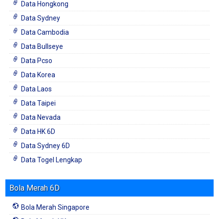
Data Hongkong
Data Sydney
Data Cambodia
Data Bullseye
Data Pcso
Data Korea
Data Laos
Data Taipei
Data Nevada
Data HK 6D
Data Sydney 6D
Data Togel Lengkap
Bola Merah 6D
Bola Merah Singapore