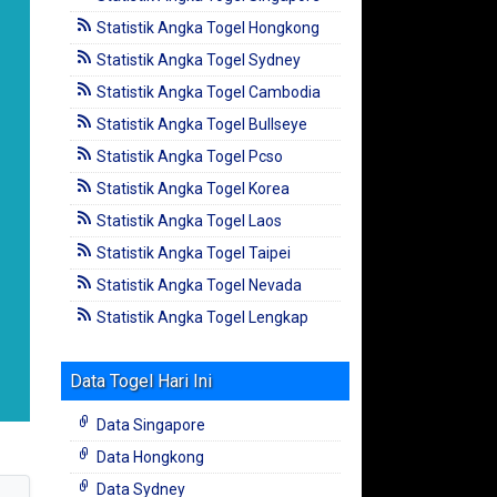
Statistik Angka Togel Hongkong
Statistik Angka Togel Sydney
Statistik Angka Togel Cambodia
Statistik Angka Togel Bullseye
Statistik Angka Togel Pcso
Statistik Angka Togel Korea
Statistik Angka Togel Laos
Statistik Angka Togel Taipei
Statistik Angka Togel Nevada
Statistik Angka Togel Lengkap
Data Togel Hari Ini
Data Singapore
Data Hongkong
Data Sydney