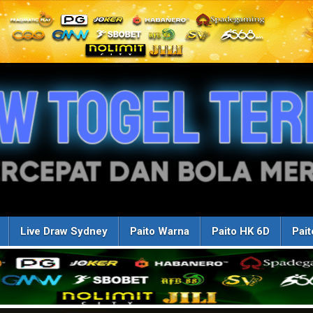
Live Draw Sydney
Paito Warna
Paito HK 6D
Pai