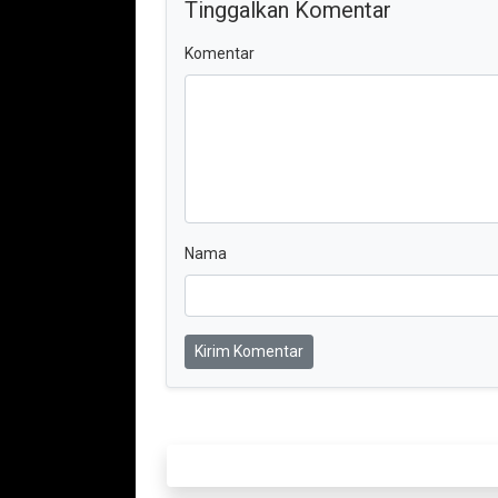
Tinggalkan Komentar
Komentar
Nama
Kirim Komentar