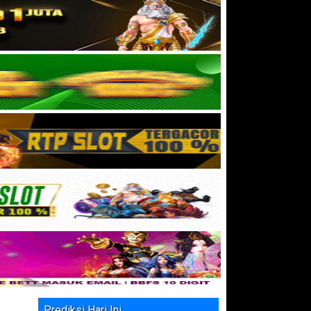
Prediksi Hari Ini