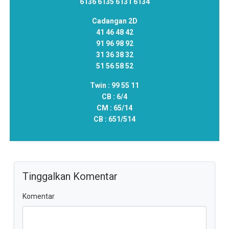
6136 6135 6131 6134
Cadangan 2D
41 46 48 42
91 96 98 92
31 36 38 32
51 56 58 52
Twin :
99 55 11
CB :
6/4
CM :
65/14
CB :
651/514
Tinggalkan Komentar
Komentar