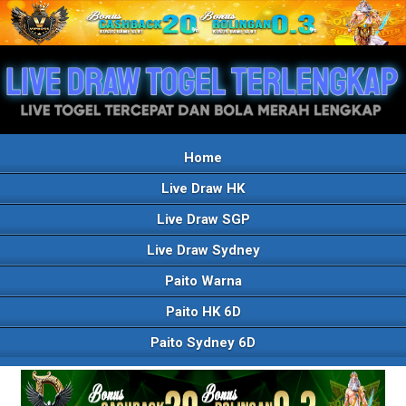
Home
Live Draw HK
Live Draw SGP
Live Draw Sydney
Paito Warna
Paito HK 6D
Paito Sydney 6D