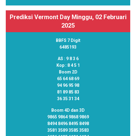
Prediksi Vermont Day Minggu, 02 Februari
2025
BBFS 7 Digit
6485193
AS :
9 8 3 6
Kop :
8 4 5 1
Boom 2D
65 64 68 69
94 96 95 98
81 89 85 83
36 35 31 34
Boom 4D dan 3D
9865 9864 9868 9869
8494 8496 8495 8498
3581 3589 3585 3583