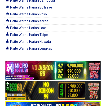
Paito Warna Harian Cambodia
Paito Warna Harian Bullseye
Paito Warna Harian Pcso
Paito Warna Harian Korea
Paito Warna Harian Laos
Paito Warna Harian Taipei
Paito Warna Harian Nevada
Paito Warna Harian Lengkap