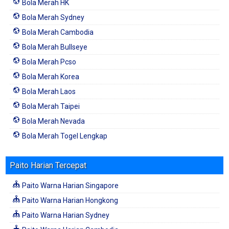
Bola Merah HK
Bola Merah Sydney
Bola Merah Cambodia
Bola Merah Bullseye
Bola Merah Pcso
Bola Merah Korea
Bola Merah Laos
Bola Merah Taipei
Bola Merah Nevada
Bola Merah Togel Lengkap
Paito Harian Tercepat
Paito Warna Harian Singapore
Paito Warna Harian Hongkong
Paito Warna Harian Sydney