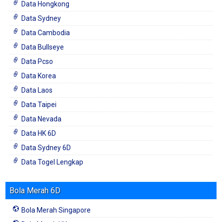
Data Hongkong
Data Sydney
Data Cambodia
Data Bullseye
Data Pcso
Data Korea
Data Laos
Data Taipei
Data Nevada
Data HK 6D
Data Sydney 6D
Data Togel Lengkap
Bola Merah 6D
Bola Merah Singapore