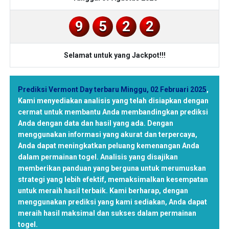
9
5
2
2
Selamat untuk yang Jackpot!!!
Prediksi Vermont Day terbaru Minggu, 02 Februari 2025
,
Kami menyediakan analisis yang telah disiapkan dengan
cermat untuk membantu Anda membandingkan prediksi
Anda dengan data dan hasil yang ada. Dengan
menggunakan informasi yang akurat dan terpercaya,
Anda dapat meningkatkan peluang kemenangan Anda
dalam permainan togel. Analisis yang disajikan
memberikan panduan yang berguna untuk merumuskan
strategi yang lebih efektif, memaksimalkan kesempatan
untuk meraih hasil terbaik. Kami berharap, dengan
menggunakan prediksi yang kami sediakan, Anda dapat
meraih hasil maksimal dan sukses dalam permainan
togel.