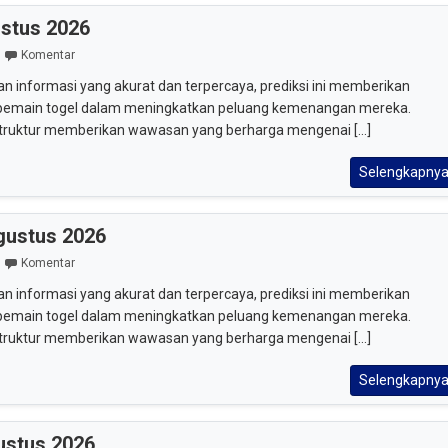
ustus 2026
Komentar
n informasi yang akurat dan terpercaya, prediksi ini memberikan
pemain togel dalam meningkatkan peluang kemenangan mereka.
rstruktur memberikan wawasan yang berharga mengenai [...]
Selengkapny
Agustus 2026
Komentar
n informasi yang akurat dan terpercaya, prediksi ini memberikan
pemain togel dalam meningkatkan peluang kemenangan mereka.
rstruktur memberikan wawasan yang berharga mengenai [...]
Selengkapny
gustus 2026