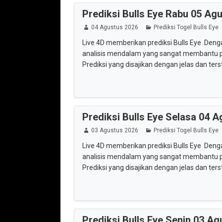
Prediksi Bulls Eye Rabu 05 Ag
04 Agustus 2026
Prediksi Togel Bulls Eye
Live 4D memberikan prediksi Bulls Eye Denga
analisis mendalam yang sangat membantu 
Prediksi yang disajikan dengan jelas dan te
Prediksi Bulls Eye Selasa 04 
03 Agustus 2026
Prediksi Togel Bulls Eye
Live 4D memberikan prediksi Bulls Eye Denga
analisis mendalam yang sangat membantu 
Prediksi yang disajikan dengan jelas dan te
Prediksi Bulls Eye Senin 03 A