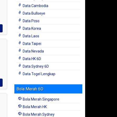
Data Cambodia
Data Bullseye
Data Pcso
a
Data Korea
Data Laos
Data Taipei
Data Nevada
Data HK 6D
Data Sydney 6D
Data Togel Lengkap
a
Bola Merah 6D
Bola Merah Singapore
Bola Merah HK
Bola Merah Sydney