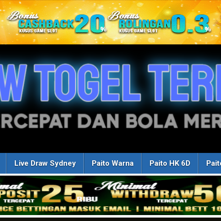
Live Draw Sydney
Paito Warna
Paito HK 6D
Pai