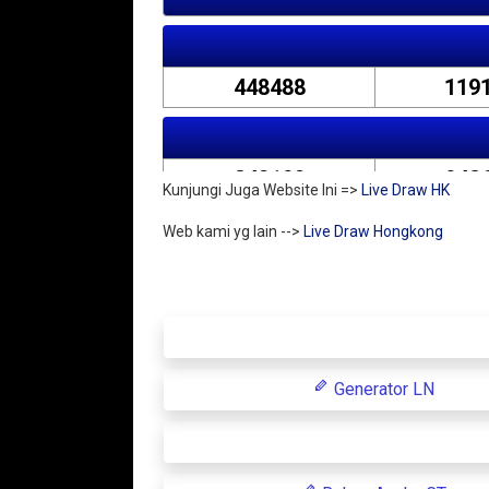
Kunjungi Juga Website Ini =>
Live Draw HK
Web kami yg lain -->
Live Draw Hongkong
Generator LN