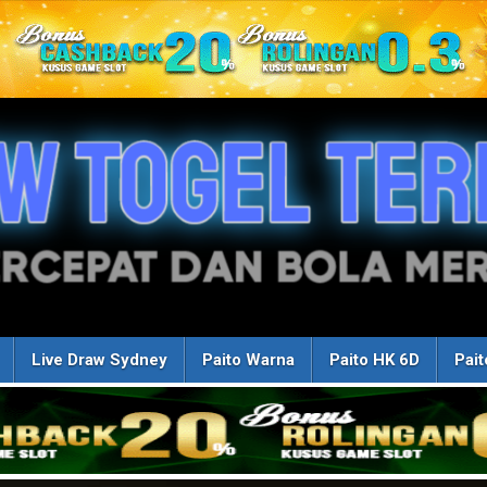
Live Draw Sydney
Paito Warna
Paito HK 6D
Pai