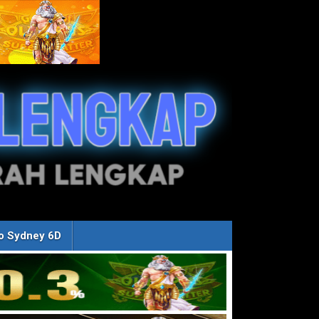
to Sydney 6D