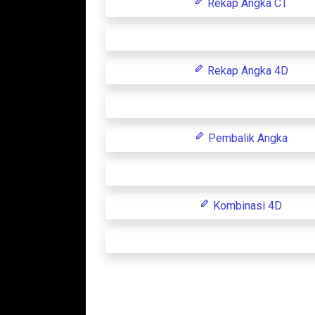
Rekap Angka CT
Rekap Angka 4D
Pembalik Angka
Kombinasi 4D