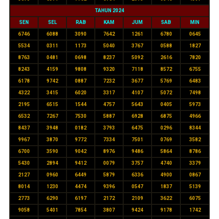
TAHUN 2024
SEN
SEL
RAB
KAM
JUM
SAB
MIN
6746
6088
3090
7642
1261
6780
0645
5534
0311
1173
5040
3767
0588
1827
8763
0481
0698
8237
5092
2616
7820
8243
4159
9808
9320
7118
8572
6755
6178
9742
0887
7232
3677
5769
6483
4322
3415
6020
3317
4107
5072
7498
2195
6515
1544
4757
5643
0405
5973
6532
7267
7530
5887
6928
6875
4966
8437
3948
0182
3793
6475
0296
8344
9967
3870
9772
7334
7501
0769
3582
6700
3590
9042
8976
9486
5864
8786
5430
2894
9412
0079
3757
4740
3379
2127
0960
6449
5879
6336
4900
0867
8014
1230
4474
9396
0547
1837
5139
2773
6290
6197
2172
2109
3622
6075
9058
5401
7854
3807
9424
9178
1742