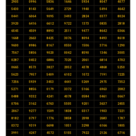
2905
0996
5836
1646
5934
8047
4077
5430
8143
5649
2729
1940
5494
4642
0441
6064
9095
3493
2824
0377
8024
3920
6416
6612
9722
1373
0835
2818
6545
4509
8893
2511
9477
8642
0366
1668
2663
8425
3076
8094
8493
8618
9600
8986
8167
0550
1506
3716
1290
7567
5856
9020
0042
8590
1346
3005
0287
0452
6886
7320
2061
6814
4702
0665
8573
3827
2052
4378
4868
5250
5623
7957
5409
6102
1072
7191
7225
7256
5939
3453
4441
5269
2975
7352
5271
8856
0179
3372
5166
6963
2082
0488
9332
4241
4078
0584
0461
0667
0706
3162
6763
5505
9201
3637
2455
2067
9277
1509
1838
0317
1903
7221
8182
0797
1776
3858
2098
2683
1787
0372
9319
6698
1051
3298
6166
1805
3991
4247
4572
5155
7922
2126
6716