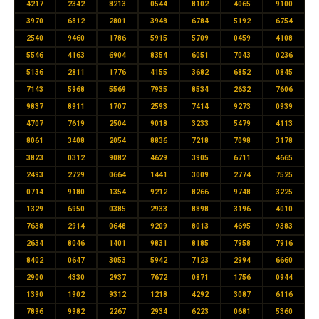
4217
2342
8213
0544
8102
4065
9100
3970
6812
2801
3948
6784
5192
6754
2540
9460
1786
5915
5709
0459
4108
5546
4163
6904
8354
6051
7043
0236
5136
2811
1776
4155
3682
6852
0845
7143
5968
5569
7935
8534
2632
7606
9837
8911
1707
2593
7414
9273
0939
4707
7619
2504
9018
3233
5479
4113
8061
3408
2054
8836
7218
7098
3178
3823
0312
9082
4629
3905
6711
4665
2493
2729
0664
1441
3009
2774
7525
0714
9180
1354
9212
8266
9748
3225
1329
6950
0385
2933
8898
3196
4010
7638
2914
0648
9209
8013
4695
9383
2634
8046
1401
9831
8185
7958
7916
8402
0647
3053
5942
7123
2994
6660
2900
4330
2937
7672
0871
1756
0944
1390
1902
9312
1218
4292
3087
6116
7896
9982
2267
2934
6223
0681
5360