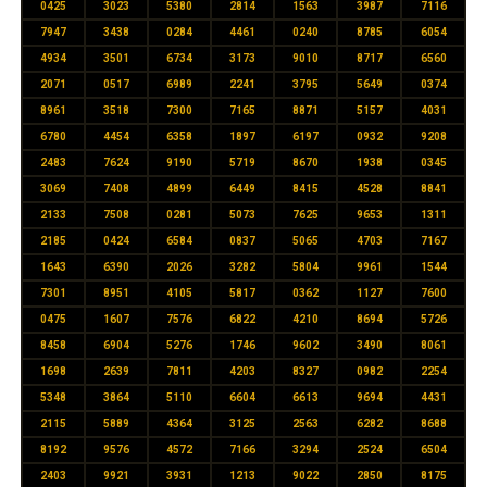
0425
3023
5380
2814
1563
3987
7116
7947
3438
0284
4461
0240
8785
6054
4934
3501
6734
3173
9010
8717
6560
2071
0517
6989
2241
3795
5649
0374
8961
3518
7300
7165
8871
5157
4031
6780
4454
6358
1897
6197
0932
9208
2483
7624
9190
5719
8670
1938
0345
3069
7408
4899
6449
8415
4528
8841
2133
7508
0281
5073
7625
9653
1311
2185
0424
6584
0837
5065
4703
7167
1643
6390
2026
3282
5804
9961
1544
7301
8951
4105
5817
0362
1127
7600
0475
1607
7576
6822
4210
8694
5726
8458
6904
5276
1746
9602
3490
8061
1698
2639
7811
4203
8327
0982
2254
5348
3864
5110
6604
6613
9694
4431
2115
5889
4364
3125
2563
6282
8688
8192
9576
4572
7166
3294
2524
6504
2403
9921
3931
1213
9022
2850
8175