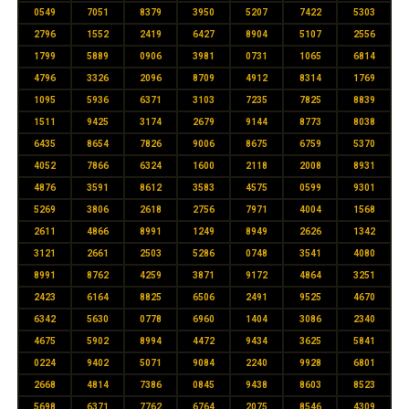
0549
7051
8379
3950
5207
7422
5303
2796
1552
2419
6427
8904
5107
2556
1799
5889
0906
3981
0731
1065
6814
4796
3326
2096
8709
4912
8314
1769
1095
5936
6371
3103
7235
7825
8839
1511
9425
3174
2679
9144
8773
8038
6435
8654
7826
9006
8675
6759
5370
4052
7866
6324
1600
2118
2008
8931
4876
3591
8612
3583
4575
0599
9301
5269
3806
2618
2756
7971
4004
1568
2611
4866
8991
1249
8949
2626
1342
3121
2661
2503
5286
0748
3541
4080
8991
8762
4259
3871
9172
4864
3251
2423
6164
8825
6506
2491
9525
4670
6342
5630
0778
6960
1404
3086
2340
4675
5902
8994
4472
9434
3625
5841
0224
9402
5071
9084
2240
9928
6801
2668
4814
7386
0845
9438
8603
8523
5698
6371
7762
6764
2075
8546
4309