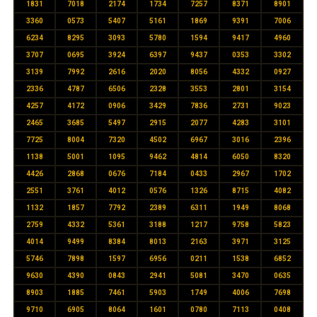
1831
7018
2174
1734
7257
8371
8901
3360
0573
5407
5161
1869
9391
7006
6234
8295
3093
5780
1594
9417
4960
3707
0695
3924
6397
9437
0353
3302
3139
7992
2616
2020
8056
4332
0927
2336
4787
6506
2328
3553
2801
3154
4257
4172
0906
3429
7836
2731
9023
2465
3685
5497
2915
2077
4283
3101
7725
8004
7320
4502
6967
3016
2396
1138
5001
1095
9462
4814
6050
8320
4426
2868
0676
7184
0433
2967
1702
2551
3761
4012
0576
1326
8715
4082
1132
1857
7792
2389
6311
1949
8068
2759
4332
5361
3188
1217
9758
5823
4014
9499
8384
8013
2163
3971
3125
5746
7898
1597
6956
0211
1538
6852
9630
4390
0843
2941
5081
3470
0635
8903
1885
7461
5903
1749
4006
7698
9710
6905
8064
1601
0780
7113
0408