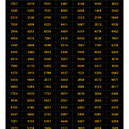
7357
5074
9931
9481
4168
0969
4032
7640
9235
7321
8083
6638
1458
3942
5319
2140
4730
1531
2152
2190
0869
7530
4438
9221
8411
5887
2512
9920
2906
6353
8336
0609
6159
8378
8962
9056
0515
7281
0476
8342
6528
7867
1049
6808
3948
5914
7087
7189
6729
0990
2486
3892
5440
9969
8505
6439
5019
4463
0300
9237
9344
5077
4576
7385
5174
0255
4561
0849
3417
4943
9273
2413
5788
4327
1521
5230
0682
5034
9869
2517
5004
2858
0572
8871
6882
0284
1402
8008
2680
6152
8517
7754
0674
7727
4597
4076
2636
0460
4949
8334
5007
5301
4689
2056
5693
8733
5185
2837
0341
6433
0975
0479
5047
6863
2161
6487
3405
5081
3640
7291
4150
5437
6646
4267
3857
6258
2372
5218
7606
2111
2892
6058
7699