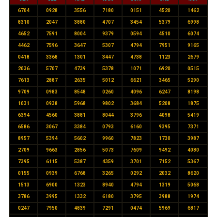
6704
0928
3556
7180
0151
4520
1462
8310
2047
3880
4707
3454
5379
6998
4652
7591
8004
9379
0594
4510
6074
4462
7596
3647
5307
4794
7951
9165
0418
3368
1301
3447
4738
1123
2679
2036
5707
4739
5378
1071
6920
0515
7613
2887
2635
5012
6621
3465
5290
9709
0983
8548
0260
4096
6247
8198
1031
0938
5968
9802
3684
5208
1875
6394
4560
3881
8044
3796
4098
5419
6586
3067
3384
0793
6160
9395
7371
8957
5394
5602
9960
7823
1730
3987
2709
9663
2856
5073
7609
9492
4080
7395
6115
5387
4359
3701
7152
5367
0155
0939
6768
3265
0292
2032
8620
1513
6900
1323
8940
4794
1319
5068
3786
3995
1332
6180
3795
3988
1974
0247
7950
4839
7291
0474
5969
6817