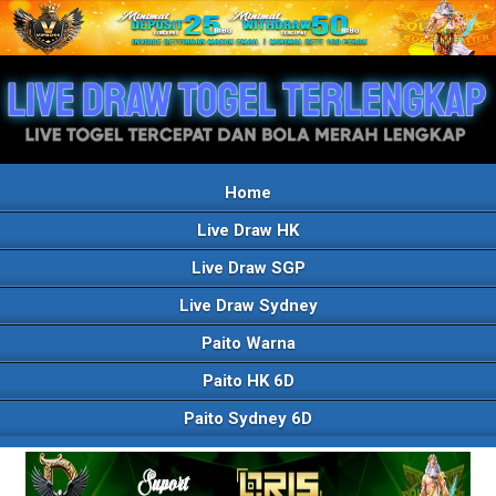
Home
Live Draw HK
Live Draw SGP
Live Draw Sydney
Paito Warna
Paito HK 6D
Paito Sydney 6D