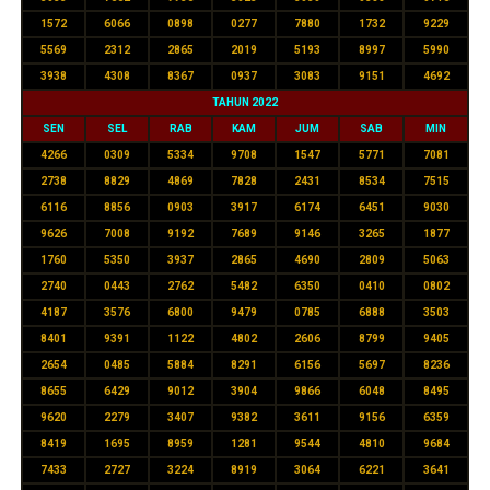
1572
6066
0898
0277
7880
1732
9229
5569
2312
2865
2019
5193
8997
5990
3938
4308
8367
0937
3083
9151
4692
TAHUN 2022
SEN
SEL
RAB
KAM
JUM
SAB
MIN
4266
0309
5334
9708
1547
5771
7081
2738
8829
4869
7828
2431
8534
7515
6116
8856
0903
3917
6174
6451
9030
9626
7008
9192
7689
9146
3265
1877
1760
5350
3937
2865
4690
2809
5063
2740
0443
2762
5482
6350
0410
0802
4187
3576
6800
9479
0785
6888
3503
8401
9391
1122
4802
2606
8799
9405
2654
0485
5884
8291
6156
5697
8236
8655
6429
9012
3904
9866
6048
8495
9620
2279
3407
9382
3611
9156
6359
8419
1695
8959
1281
9544
4810
9684
7433
2727
3224
8919
3064
6221
3641