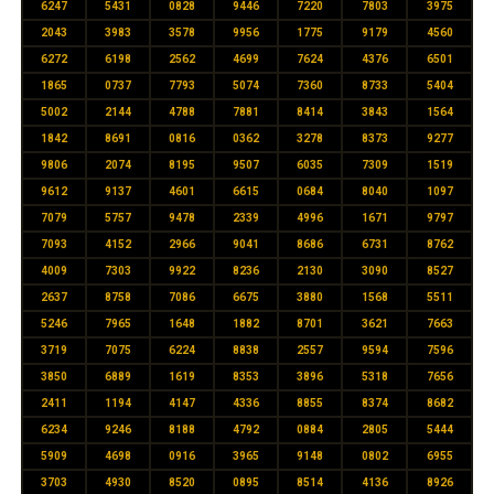
6247
5431
0828
9446
7220
7803
3975
2043
3983
3578
9956
1775
9179
4560
6272
6198
2562
4699
7624
4376
6501
1865
0737
7793
5074
7360
8733
5404
5002
2144
4788
7881
8414
3843
1564
1842
8691
0816
0362
3278
8373
9277
9806
2074
8195
9507
6035
7309
1519
9612
9137
4601
6615
0684
8040
1097
7079
5757
9478
2339
4996
1671
9797
7093
4152
2966
9041
8686
6731
8762
4009
7303
9922
8236
2130
3090
8527
2637
8758
7086
6675
3880
1568
5511
5246
7965
1648
1882
8701
3621
7663
3719
7075
6224
8838
2557
9594
7596
3850
6889
1619
8353
3896
5318
7656
2411
1194
4147
4336
8855
8374
8682
6234
9246
8188
4792
0884
2805
5444
5909
4698
0916
3965
9148
0802
6955
3703
4930
8520
0895
8514
4136
8926