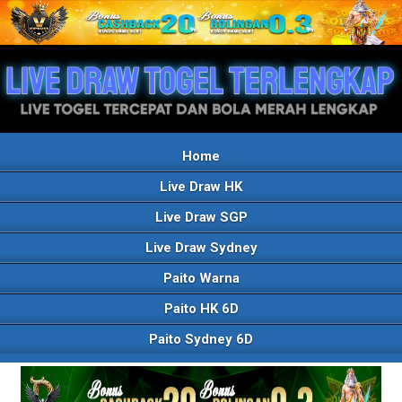
Home
Live Draw HK
Live Draw SGP
Live Draw Sydney
Paito Warna
Paito HK 6D
Paito Sydney 6D