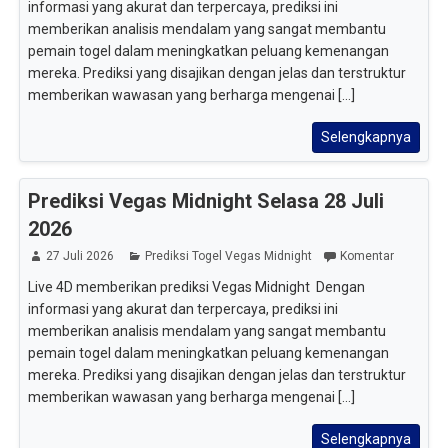
informasi yang akurat dan terpercaya, prediksi ini
memberikan analisis mendalam yang sangat membantu
pemain togel dalam meningkatkan peluang kemenangan
mereka. Prediksi yang disajikan dengan jelas dan terstruktur
memberikan wawasan yang berharga mengenai [...]
Selengkapnya
Prediksi Vegas Midnight Selasa 28 Juli
2026
27 Juli 2026
Prediksi Togel Vegas Midnight
Komentar
Live 4D memberikan prediksi Vegas Midnight Dengan
informasi yang akurat dan terpercaya, prediksi ini
memberikan analisis mendalam yang sangat membantu
pemain togel dalam meningkatkan peluang kemenangan
mereka. Prediksi yang disajikan dengan jelas dan terstruktur
memberikan wawasan yang berharga mengenai [...]
Selengkapnya