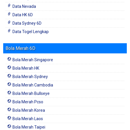
Data Nevada
Data HK 6D
Data Sydney 6D
Data Togel Lengkap
Bola Merah 6D
Bola Merah Singapore
Bola Merah HK
Bola Merah Sydney
Bola Merah Cambodia
Bola Merah Bullseye
Bola Merah Pcso
Bola Merah Korea
Bola Merah Laos
Bola Merah Taipei