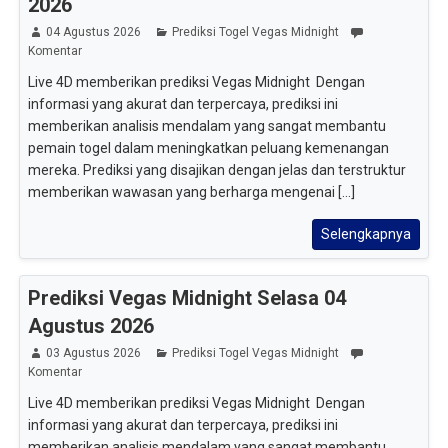
2026
04 Agustus 2026
Prediksi Togel Vegas Midnight
Komentar
Live 4D memberikan prediksi Vegas Midnight Dengan
informasi yang akurat dan terpercaya, prediksi ini
memberikan analisis mendalam yang sangat membantu
pemain togel dalam meningkatkan peluang kemenangan
mereka. Prediksi yang disajikan dengan jelas dan terstruktur
memberikan wawasan yang berharga mengenai [...]
Selengkapnya
Prediksi Vegas Midnight Selasa 04
Agustus 2026
03 Agustus 2026
Prediksi Togel Vegas Midnight
Komentar
Live 4D memberikan prediksi Vegas Midnight Dengan
informasi yang akurat dan terpercaya, prediksi ini
memberikan analisis mendalam yang sangat membantu