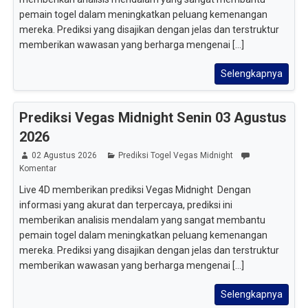
pemain togel dalam meningkatkan peluang kemenangan
mereka. Prediksi yang disajikan dengan jelas dan terstruktur
memberikan wawasan yang berharga mengenai [...]
Selengkapnya
Prediksi Vegas Midnight Senin 03 Agustus
2026
02 Agustus 2026
Prediksi Togel Vegas Midnight
Komentar
Live 4D memberikan prediksi Vegas Midnight Dengan
informasi yang akurat dan terpercaya, prediksi ini
memberikan analisis mendalam yang sangat membantu
pemain togel dalam meningkatkan peluang kemenangan
mereka. Prediksi yang disajikan dengan jelas dan terstruktur
memberikan wawasan yang berharga mengenai [...]
Selengkapnya