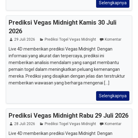
Selengkapnya
Prediksi Vegas Midnight Kamis 30 Juli
2026
29 Juli 2026
Prediksi Togel Vegas Midnight
Komentar
Live 4D memberikan prediksi Vegas Midnight Dengan
informasi yang akurat dan terpercaya, prediksi ini
memberikan analisis mendalam yang sangat membantu
pemain togel dalam meningkatkan peluang kemenangan
mereka. Prediksi yang disajikan dengan jelas dan terstruktur
memberikan wawasan yang berharga mengenai [...]
Selengkapnya
Prediksi Vegas Midnight Rabu 29 Juli 2026
28 Juli 2026
Prediksi Togel Vegas Midnight
Komentar
Live 4D memberikan prediksi Vegas Midnight Dengan