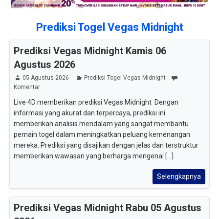
Prediksi Togel Vegas Midnight
Prediksi Vegas Midnight Kamis 06
Agustus 2026
05 Agustus 2026
Prediksi Togel Vegas Midnight
Komentar
Live 4D memberikan prediksi Vegas Midnight Dengan
informasi yang akurat dan terpercaya, prediksi ini
memberikan analisis mendalam yang sangat membantu
pemain togel dalam meningkatkan peluang kemenangan
mereka. Prediksi yang disajikan dengan jelas dan terstruktur
memberikan wawasan yang berharga mengenai [...]
Selengkapnya
Prediksi Vegas Midnight Rabu 05 Agustus